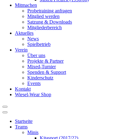
Mitmachen
Probetraining anfragen
Mitglied werden
Satzung & Downloads
Mitgliederbereich
Aktuelles
News
Spielbetrieb
Verein
Über uns
Projekte & Partner
Mixed-Turnier
Spenden & Support
Kinderschutz
Events
Kontakt
Wiesel-Wear Shop
Startseite
Teams
Minis
Kitasport (2017/22)