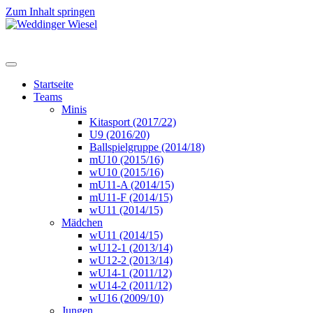
Zum Inhalt springen
Startseite
Teams
Minis
Kitasport (2017/22)
U9 (2016/20)
Ballspielgruppe (2014/18)
mU10 (2015/16)
wU10 (2015/16)
mU11-A (2014/15)
mU11-F (2014/15)
wU11 (2014/15)
Mädchen
wU11 (2014/15)
wU12-1 (2013/14)
wU12-2 (2013/14)
wU14-1 (2011/12)
wU14-2 (2011/12)
wU16 (2009/10)
Jungen